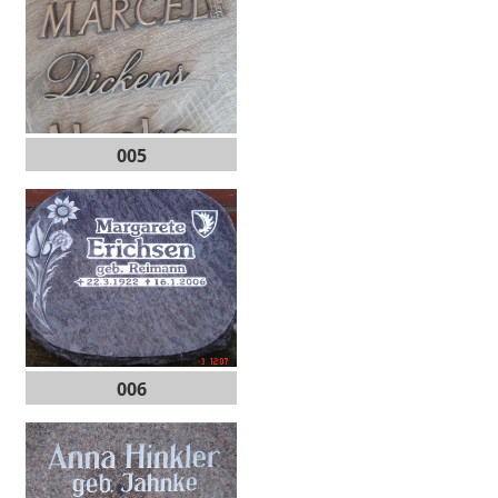
005
006